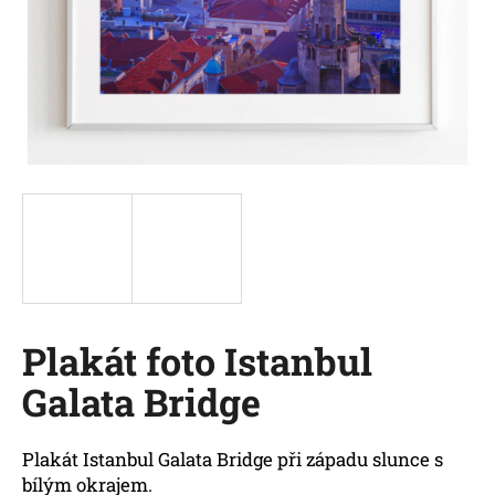
a
j
í
t
?
HLEDAT
Plakát foto Istanbul
D
o
Galata Bridge
p
o
r
Plakát Istanbul Galata Bridge při západu slunce s
u
bílým okrajem.