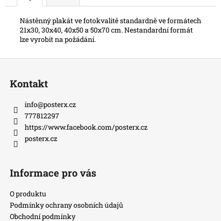
Nástěnný plakát ve fotokvalitě standardně ve formátech
21x30, 30x40, 40x50 a 50x70 cm. Nestandardní formát
lze vyrobit na požádání.
Z
á
Kontakt
p
a
info
@
posterx.cz
t
777812297
í
https://www.facebook.com/posterx.cz
posterx.cz
Informace pro vás
O produktu
Podmínky ochrany osobních údajů
Obchodní podmínky