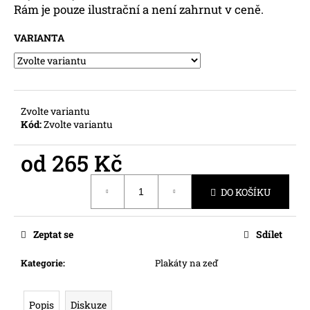
č
Rám je pouze ilustrační a není zahrnut v ceně.
u
j
VARIANTA
e
m
e
Zvolte variantu
Kód:
Zvolte variantu
od
265 Kč
Měrná
DO KOŠÍKU
cena:
Zeptat se
Sdílet
Kategorie
:
Plakáty na zeď
Popis
Diskuze