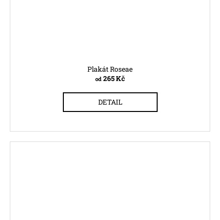
Plakát Roseae
265 Kč
od
DETAIL