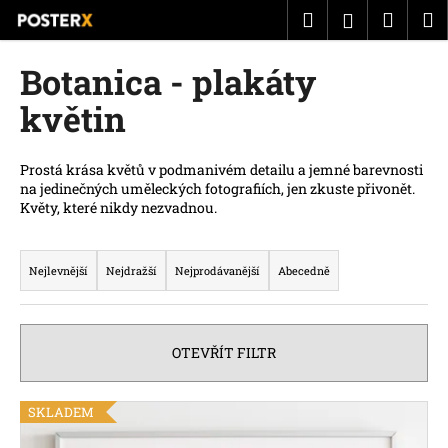
K
Přejít
Hledat
Náku
M
Přihlášen
na
o
obsah
Zpět
Zpět
košík
š
Botanica - plakáty
í
C
květin
k
o
p
Prostá krása květů v podmanivém detailu a jemné barevnosti
o
na jedinečných uměleckých fotografiích, jen zkuste přivonět.
Květy, které nikdy nezvadnou.
t
ř
Ř
e
a
Nejlevnější
Nejdražší
Nejprodávanější
Abecedně
b
z
u
e
j
n
OTEVŘÍT FILTR
e
í
t
p
V
SKLADEM
e
r
ý
n