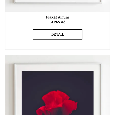
č
u
j
Plakát Allium
e
265 Kč
od
m
e
DETAIL