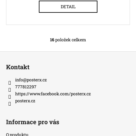
DETAIL
16
položek celkem
O
v
Z
l
á
á
Kontakt
d
p
a
a
info
@
posterx.cz
c
t
777812297
í
í
https://www.facebook.com/posterx.cz
p
posterx.cz
r
v
k
Informace pro vás
y
v
O produktu
ý