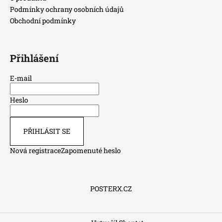
Podmínky ochrany osobních údajů
p
i
Obchodní podmínky
s
u
Přihlášení
E-mail
Heslo
PŘIHLÁSIT SE
Nová registrace
Zapomenuté heslo
POSTERX.CZ