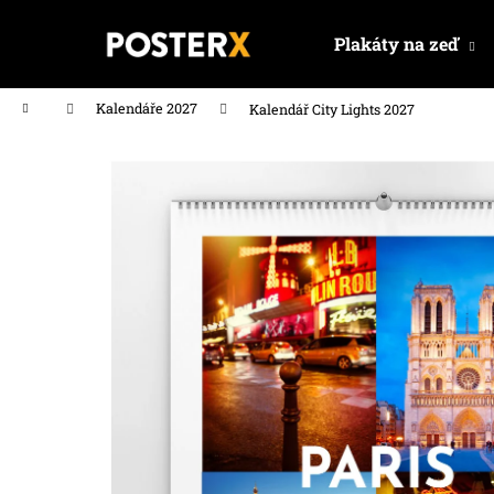
K
Přejít
na
o
Plakáty na zeď
obsah
Zpět
Zpět
š
do
do
í
Domů
Kalendáře 2027
Kalendář City Lights 2027
k
obchodu
obchodu