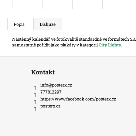
Popis
Diskuze
Nástěnný kalendář ve fotokvalitě standardně ve formátech SR
samostatně pořídit jako plakáty v kategorii
City Lights
.
Z
á
Kontakt
p
a
info
@
posterx.cz
t
777812297
í
https://www.facebook.com/posterx.cz
posterx.cz