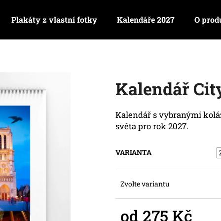
Plakáty z vlastní fotky
Kalendáře 2027
O prod
Co potřebujete najít?
Kalendář Cit
HLEDAT
Kalendář s vybranými kolá
světa pro rok 2027.
Doporučujeme
VARIANTA
Zvolte variantu
od
275 Kč