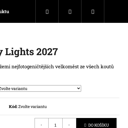
Hledat
Přihlášení
Nákupní
uktu
Kontakty
košík
y Lights 2027
žemi nejfotogeničtějších velkoměst ze všech koutů
Kód:
Zvolte variantu
DO KOŠÍKU