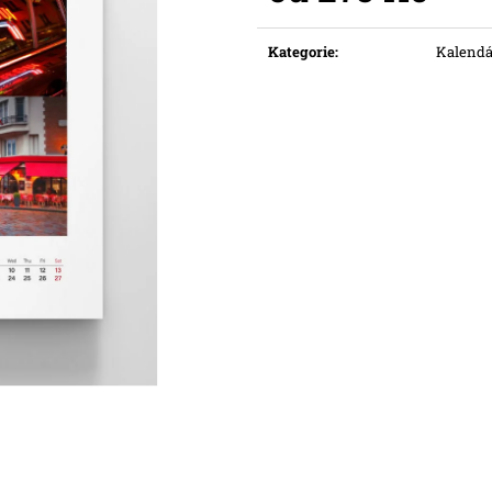
Měrná
cena:
Kategorie
:
Kalendá