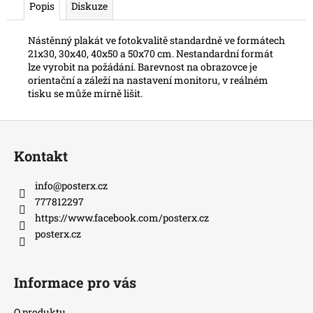
Popis
Diskuze
Nástěnný plakát ve fotokvalitě standardně ve formátech
21x30, 30x40, 40x50 a 50x70 cm. Nestandardní formát
lze vyrobit na požádání. Barevnost na obrazovce je
orientační a záleží na nastavení monitoru, v reálném
tisku se může mírně lišit.
Z
á
Kontakt
p
a
info
@
posterx.cz
t
777812297
í
https://www.facebook.com/posterx.cz
posterx.cz
Informace pro vás
O produktu