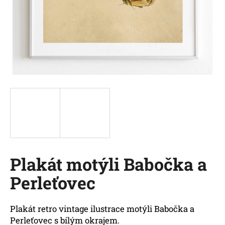
a
j
í
t
?
HLEDAT
Plakát motýli Babočka a
D
o
Perleťovec
p
o
r
Plakát retro vintage ilustrace motýli Babočka a
u
Perleťovec s bílým okrajem.