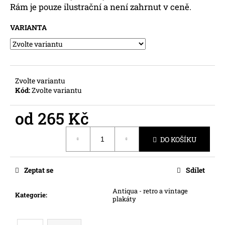
č
Rám je pouze ilustrační a není zahrnut v ceně.
u
j
VARIANTA
e
m
e
Zvolte variantu
Kód:
Zvolte variantu
od
265 Kč
Měrná
DO KOŠÍKU
cena:
Zeptat se
Sdílet
Antiqua - retro a vintage
Kategorie
:
plakáty