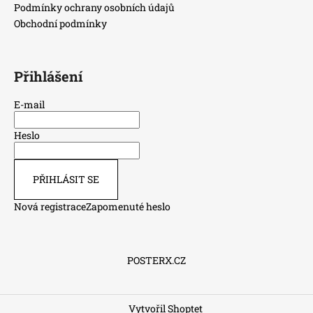
Podmínky ochrany osobních údajů
a
Obchodní podmínky
j
í
t
Přihlášení
?
E-mail
Heslo
HLEDAT
PŘIHLÁSIT SE
Nová registrace
Zapomenuté heslo
D
o
p
POSTERX.CZ
o
r
u
Vytvořil Shoptet