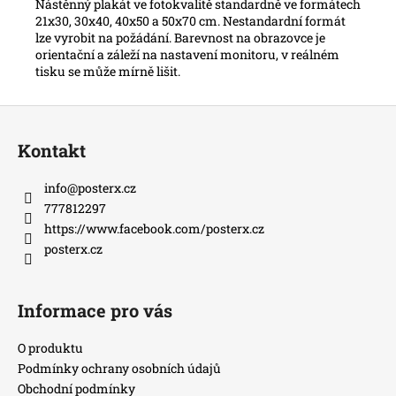
Nástěnný plakát ve fotokvalitě standardně ve formátech
21x30, 30x40, 40x50 a 50x70 cm. Nestandardní formát
lze vyrobit na požádání. Barevnost na obrazovce je
orientační a záleží na nastavení monitoru, v reálném
tisku se může mírně lišit.
Z
á
Kontakt
p
a
info
@
posterx.cz
t
777812297
í
https://www.facebook.com/posterx.cz
posterx.cz
Informace pro vás
O produktu
Podmínky ochrany osobních údajů
Obchodní podmínky