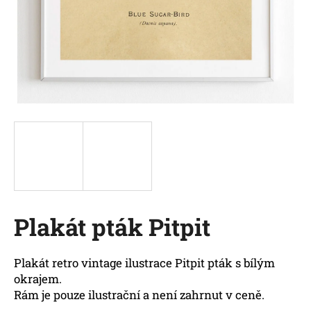
a
j
í
t
?
HLEDAT
Plakát pták Pitpit
D
o
p
Plakát retro vintage ilustrace Pitpit pták s bílým
o
okrajem.
r
Rám je pouze ilustrační a není zahrnut v ceně.
u