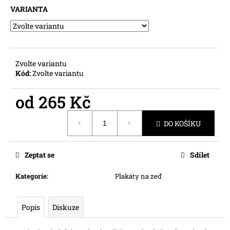
č
VARIANTA
u
j
e
m
e
Zvolte variantu
Kód:
Zvolte variantu
od
265 Kč
Měrná
DO KOŠÍKU
cena:
Zeptat se
Sdílet
Kategorie
:
Plakáty na zeď
Popis
Diskuze