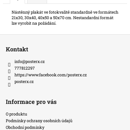
Nástěnný plakát ve fotokvalitě standardně ve formátech
21x30, 30x40, 40x50 a 50x70 cm. Nestandardní formát
lze vyrobit na požádání.
Z
á
Kontakt
p
a
info
@
posterx.cz
t
777812297
í
https://www.facebook.com/posterx.cz
posterx.cz
Informace pro vás
O produktu
Podmínky ochrany osobních údajů
Obchodní podmínky