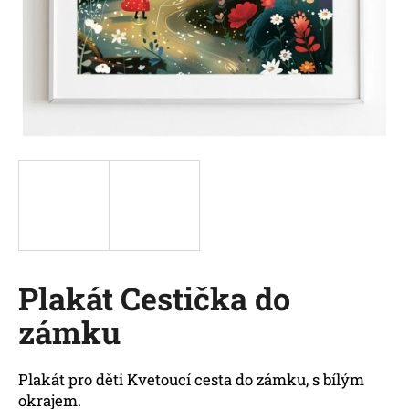
a
j
í
t
?
HLEDAT
Plakát Cestička do
D
o
zámku
p
o
r
Plakát pro děti Kvetoucí cesta do zámku, s bílým
u
okrajem.