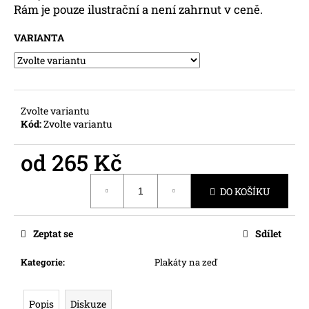
č
Rám je pouze ilustrační a není zahrnut v ceně.
u
j
VARIANTA
e
m
e
Zvolte variantu
Kód:
Zvolte variantu
od
265 Kč
Měrná
DO KOŠÍKU
cena:
Zeptat se
Sdílet
Kategorie
:
Plakáty na zeď
Popis
Diskuze