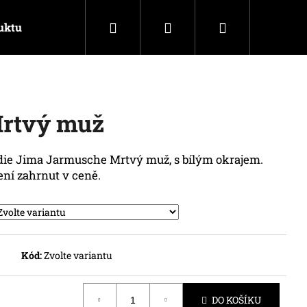
Hledat
Přihlášení
Nákupní
uktu
Kontakty
košík
Mrtvý muž
die Jima Jarmusche Mrtvý muž
, s bílým okrajem.
ení zahrnut v ceně.
Kód:
Zvolte variantu
DO KOŠÍKU