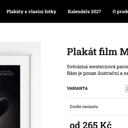
Plakáty z vlastní fotky
Kalendáře 2027
O prod
Co potřebujete najít?
Plakát film 
HLEDAT
Svérázná westernová paro
Rám je pouze ilustrační a n
Doporučujeme
VARIANTA
Zvolte variantu
od
265 Kč