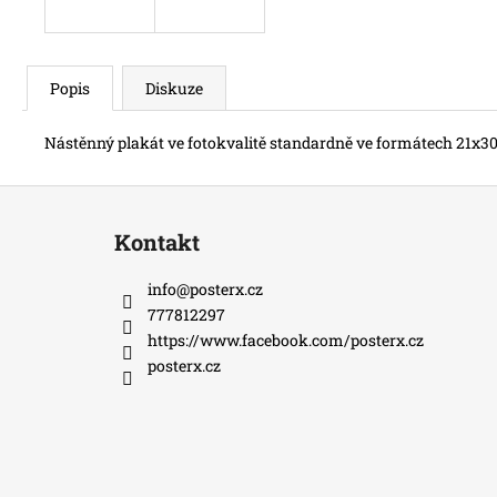
Popis
Diskuze
Nástěnný plakát ve fotokvalitě standardně ve formátech 21x30
Z
á
Kontakt
p
a
info
@
posterx.cz
t
777812297
í
https://www.facebook.com/posterx.cz
posterx.cz