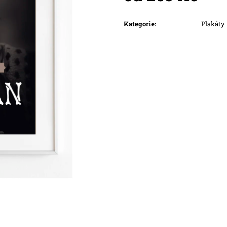
Měrná
cena:
Kategorie
:
Plakáty