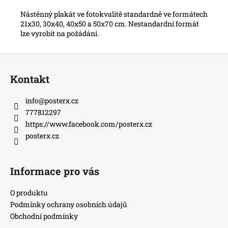
Nástěnný plakát ve fotokvalitě standardně ve formátech
21x30, 30x40, 40x50 a 50x70 cm. Nestandardní formát
lze vyrobit na požádání.
Z
á
Kontakt
p
a
info
@
posterx.cz
t
777812297
í
https://www.facebook.com/posterx.cz
posterx.cz
Informace pro vás
O produktu
Podmínky ochrany osobních údajů
Obchodní podmínky