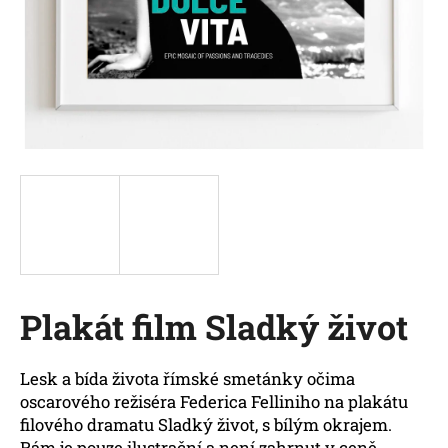
a
j
í
t
?
HLEDAT
Plakát film Sladký život
D
o
p
Lesk a bída života římské smetánky očima
o
oscarového režiséra
Federica Felliniho na plakátu
r
filového dramatu Sladký život
, s bílým okrajem.
u
Rám je pouze ilustrační a není zahrnut v ceně.