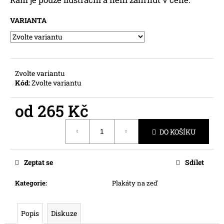
č
u
VARIANTA
j
e
m
e
Zvolte variantu
Kód:
Zvolte variantu
od
265 Kč
Měrná
DO KOŠÍKU
cena:
Zeptat se
Sdílet
Kategorie
:
Plakáty na zeď
Popis
Diskuze