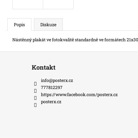
Popis
Diskuze
Nástěnný plakát ve fotokvalitě standardně ve formátech 21x30
Z
á
Kontakt
p
a
info
@
posterx.cz
t
777812297
í
https://www.facebook.com/posterx.cz
posterx.cz