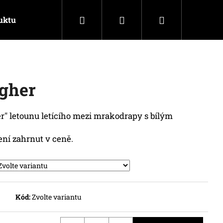
Hledat
Přihlášení
Nákupní
uktu
Kontakty
košík
igher
er" letounu letícího mezi mrakodrapy s bílým
ení zahrnut v ceně.
Kód:
Zvolte variantu