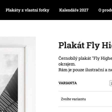
Plakáty z vlastní fotky
Kalendáře 2027
O prod
Co potřebujete najít?
Plakát Fly H
HLEDAT
Černobílý plakát "Fly High
okrajem.
Doporučujeme
Rám je pouze ilustrační a n
VARIANTA
Zvolte variantu