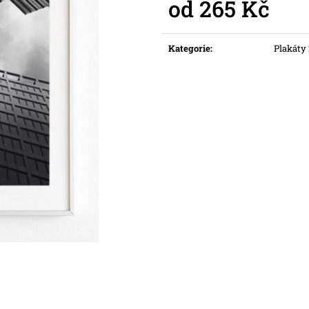
od
265 Kč
Měrná
cena:
Kategorie
:
Plakáty