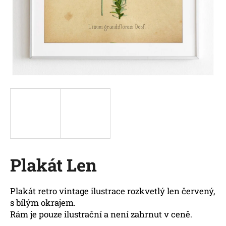
a
j
í
t
?
HLEDAT
Plakát Len
D
o
p
Plakát retro vintage ilustrace rozkvetlý len červený,
o
s bílým okrajem.
r
Rám je pouze ilustrační a není zahrnut v ceně.
u