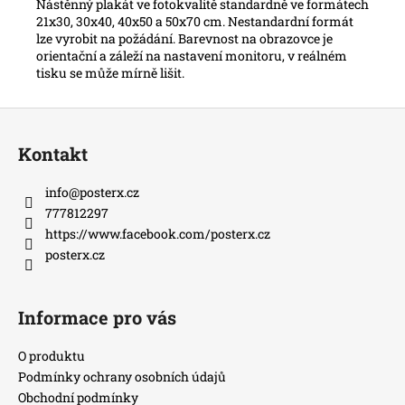
Nástěnný plakát ve fotokvalitě standardně ve formátech
21x30, 30x40, 40x50 a 50x70 cm. Nestandardní formát
lze vyrobit na požádání. Barevnost na obrazovce je
orientační a záleží na nastavení monitoru, v reálném
tisku se může mírně lišit.
Z
á
Kontakt
p
a
info
@
posterx.cz
t
777812297
í
https://www.facebook.com/posterx.cz
posterx.cz
Informace pro vás
O produktu
Podmínky ochrany osobních údajů
Obchodní podmínky