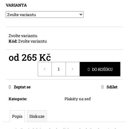
č
VARIANTA
u
j
e
m
e
Zvolte variantu
Kód:
Zvolte variantu
od
265 Kč
Měrná
DO KOŠÍKU
cena:
Zeptat se
Sdílet
Kategorie
:
Plakáty na zeď
Popis
Diskuze