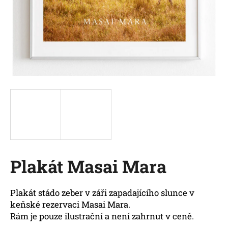
a
j
í
t
?
HLEDAT
Plakát Masai Mara
D
o
p
Plakát stádo zeber v záři zapadajícího slunce v
o
keňské rezervaci Masai Mara.
r
Rám je pouze ilustrační a není zahrnut v ceně.
u