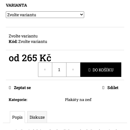
č
VARIANTA
u
j
e
m
e
Zvolte variantu
Kód:
Zvolte variantu
od
265 Kč
Měrná
DO KOŠÍKU
cena:
Zeptat se
Sdílet
Kategorie
:
Plakáty na zeď
Popis
Diskuze