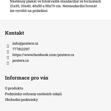
Nástěnný plakát ve fotokvalitě standardně ve formátech
21x30, 30x40, 40x50 a 50x70 cm. Nestandardní formát
lze vyrobit na požádání.
Z
á
Kontakt
p
a
info
@
posterx.cz
t
777812297
í
https://www.facebook.com/posterx.cz
posterx.cz
Informace pro vás
O produktu
Podmínky ochrany osobních údajů
Obchodní podmínky