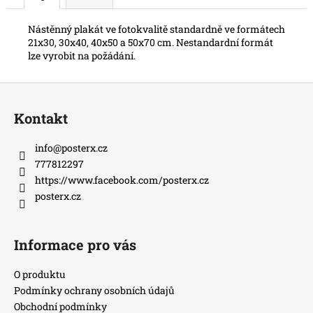
Nástěnný plakát ve fotokvalitě standardně ve formátech
21x30, 30x40, 40x50 a 50x70 cm. Nestandardní formát
lze vyrobit na požádání.
Z
á
Kontakt
p
a
info
@
posterx.cz
t
777812297
í
https://www.facebook.com/posterx.cz
posterx.cz
Informace pro vás
O produktu
Podmínky ochrany osobních údajů
Obchodní podmínky