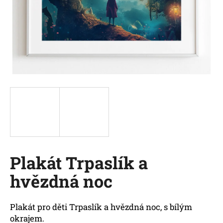
a
j
í
t
?
HLEDAT
Plakát Trpaslík a
D
o
hvězdná noc
p
o
r
Plakát pro děti Trpaslík a hvězdná noc, s bílým
u
okrajem.