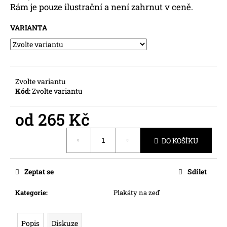
č
Rám je pouze ilustrační a není zahrnut v ceně.
u
j
VARIANTA
e
m
e
Zvolte variantu
Kód:
Zvolte variantu
od
265 Kč
Měrná
DO KOŠÍKU
cena:
Zeptat se
Sdílet
Kategorie
:
Plakáty na zeď
Popis
Diskuze