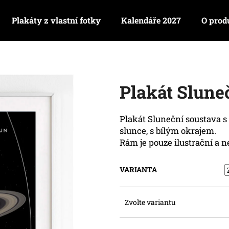
Plakáty z vlastní fotky
Kalendáře 2027
O prod
Co potřebujete najít?
Plakát Slune
HLEDAT
Plakát Sluneční soustava s
slunce, s bílým okrajem.
Doporučujeme
Rám je pouze ilustrační a n
VARIANTA
Zvolte variantu