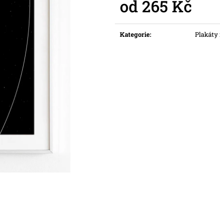
od
265 Kč
Měrná
cena:
Kategorie
:
Plakáty