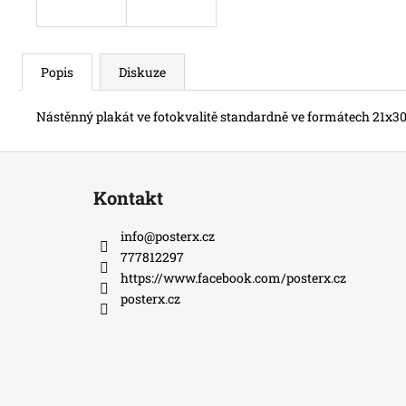
Popis
Diskuze
Nástěnný plakát ve fotokvalitě standardně ve formátech 21x30
Z
á
Kontakt
p
a
info
@
posterx.cz
t
777812297
í
https://www.facebook.com/posterx.cz
posterx.cz