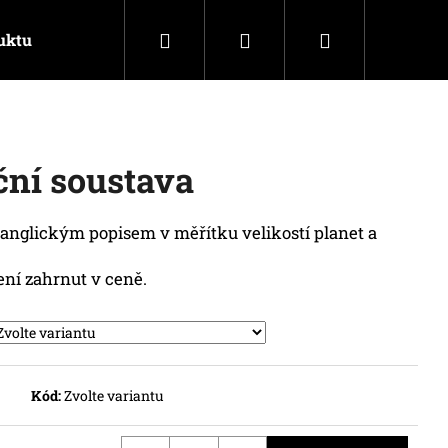
Hledat
Přihlášení
Nákupní
uktu
Kontakty
košík
ční soustava
 anglickým popisem v měřítku velikostí planet a
ení zahrnut v ceně.
Kód:
Zvolte variantu