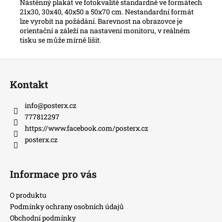
Nástěnný plakát ve fotokvalitě standardně ve formátech
21x30, 30x40, 40x50 a 50x70 cm. Nestandardní formát
lze vyrobit na požádání.
Barevnost na obrazovce je
orientační a záleží na nastavení monitoru, v reálném
tisku se může mírně lišit.
Z
á
Kontakt
p
a
info
@
posterx.cz
t
777812297
í
https://www.facebook.com/posterx.cz
posterx.cz
Informace pro vás
O produktu
Podmínky ochrany osobních údajů
Obchodní podmínky