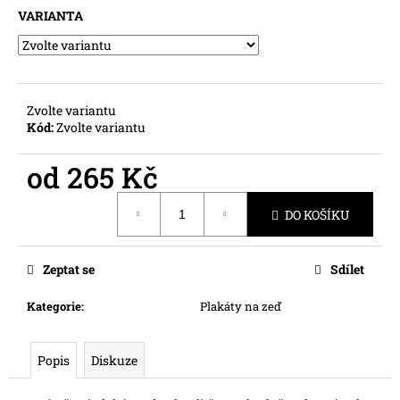
č
VARIANTA
u
j
e
m
e
Zvolte variantu
Kód:
Zvolte variantu
od
265 Kč
Měrná
DO KOŠÍKU
cena:
Zeptat se
Sdílet
Kategorie
:
Plakáty na zeď
Popis
Diskuze