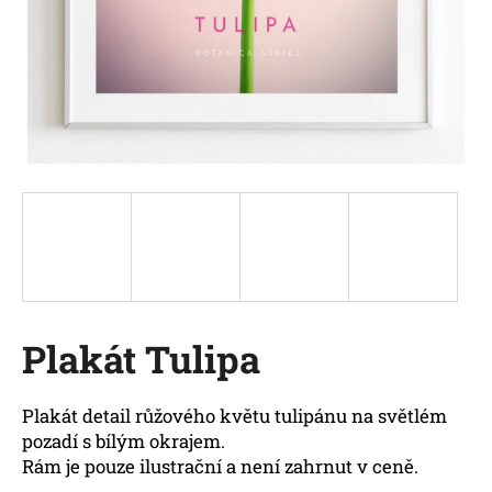
a
j
í
t
?
HLEDAT
Plakát Tulipa
D
o
p
Plakát detail růžového květu tulipánu na světlém
o
pozadí s bílým okrajem.
r
Rám je pouze ilustrační a není zahrnut v ceně.
u